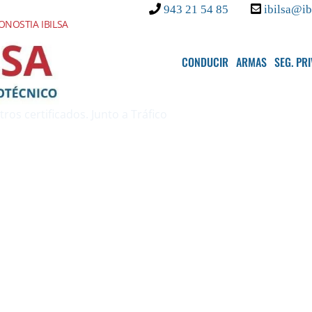
943 21 54 85
ibilsa@ib
NOSTIA IBILSA
CONDUCIR
ARMAS
SEG. PR
ros certificados. Junto a Tráfico