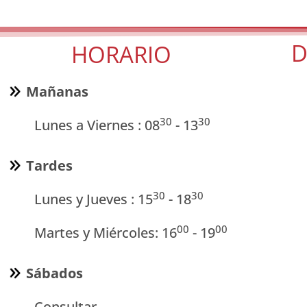
D
HORARIO
Mañanas
30
30
Lunes a Viernes : 08
- 13
Tardes
30
30
Lunes y Jueves : 15
- 18
00
00
Martes y Miércoles: 16
- 19
Sábados
Consultar