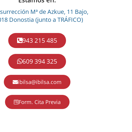
surrección Mª de Azkue, 11 Bajo,
18 Donostia (junto a TRÁFICO)
943 215 485
609 394 325
ibilsa@ibilsa.com
Form. Cita Previa